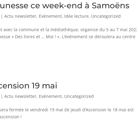
e jeunesse ce week-end à Samoëns
|
Actu newsletter
,
Evènement
,
Idée lecture
,
Uncategorized
at avec la commune et la médiathèque, organise du 5 au 7 mai 202
nesse « Des livres et … Moi ! ». L’événement se déroulera au centre
cension 19 mai
|
Actu newsletter
,
Evènement
,
Uncategorized
 sera fermée le vendredi 19 mai (le jeudi d’Ascension le 18 mai est
Ascension !