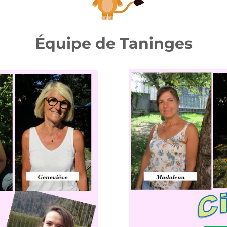
Équipe de Taninges