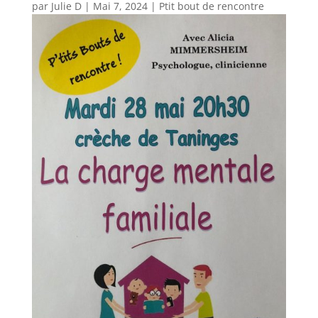
par
Julie D
|
Mai 7, 2024
|
Ptit bout de rencontre