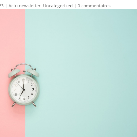
23
|
Actu newsletter
,
Uncategorized
|
0 commentaires